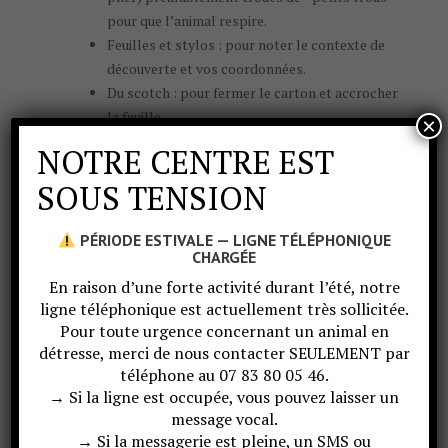
pour que l’animal respire.
Feuilles et stylos : pour noter le contexte de
découverte et vos coordonnées.
Du scotch : pour fermer le carton et accrocher
la feuille.
×
Si vous avez beaucoup de place, vous pouvez
NOTRE CENTRE EST
mettre une grande caisse (type gros chien) qui
SOUS TENSION
sera adaptée à un renard, blaireau ou un
chevreuil par exemple.
Toute espèce : un drap / plaid qui ne s’effiloche
PÉRIODE ESTIVALE — LIGNE TÉLÉPHONIQUE
CHARGÉE
pas (risque d’étouffement selon l’animal) à
placer au fond. Pour les oiseaux, si vous n’avez
En raison d’une forte activité durant l’été, notre
ligne téléphonique est actuellement très sollicitée.
pas de tissu, vous pouvez mettre du papier
Pour toute urgence concernant un animal en
journal.
détresse, merci de nous contacter SEULEMENT par
Garder sur vous le contact du centre de soins le
téléphone au 07 83 80 05 46.
plus proche de chez vous.
→ Si la ligne est occupée, vous pouvez laisser un
message vocal.
Si vous trouvez l’animal pendant
une balade :
→ Si la messagerie est pleine, un SMS ou