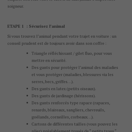
soigneur.
ETAPE 1
:
Sécurisez l’animal
Si vous trouvez l’animal pendant votre trajet en voiture : un
conseil prudent est de toujours avoir dans son coffre :
Triangle réfléchissant / gilet fluo, pour vous
mettre en sécurité.
Des gants pour protéger l’animal des maladies
et vous protéger (maladies, blessures via les
serres, becs, griffes…).
Des gants en latex (petits oiseaux).
Des gants de jardinage (hérissons).
Des gants renforcés type rapace (rapaces,
renards, blaireaux, sangliers, chevreuils,
goélands, corneilles, corbeaux…).
Cartons de différentes tailles (vous pouvez les
plier) préalablement troués de “ petits trous “