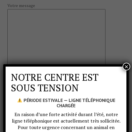
Votre message
×
NOTRE CENTRE EST
SOUS TENSION
PÉRIODE ESTIVALE — LIGNE TÉLÉPHONIQUE
CHARGÉE
Prendre des nouvelles d’un animal
En raison d’une forte activité durant l’été, notre
Contactez-nous à l’adresse
nouvelles.tetras@gmail.com
ligne téléphonique est actuellement très sollicitée.
en mentionnant dans l’objet du mail, son numéro
Pour toute urgence concernant un animal en