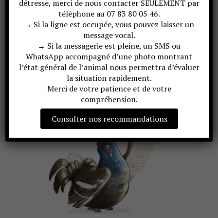
d’identification, son espèce et sa date d’arrivée.
détresse, merci de nous contacter SEULEMENT par
téléphone au 07 83 80 05 46.
Notez que pour des raisons de temps, nous ne répondons
→ Si la ligne est occupée, vous pouvez laisser un
qu’
une seule fois
à une demande de nouvelles de la part de
message vocal.
toute personne
qui nous amène un animal
.
→ Si la messagerie est pleine, un SMS ou
WhatsApp accompagné d’une photo montrant
Nous vous remercions pour votre compréhension
l’état général de l’animal nous permettra d’évaluer
concernant notre délai de réponse, les soins des animaux
la situation rapidement.
passent en priorité.
Merci de votre patience et de votre
compréhension.
Consulter nos recommandations