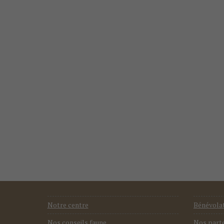
Notre centre
Bénévola
Nos conseils faune
Nos part