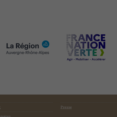
t
Presse
enaires