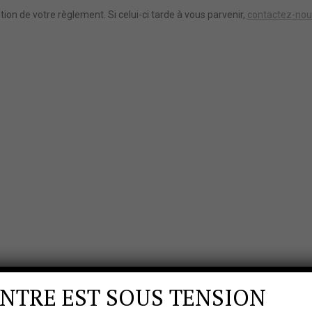
ion de votre règlement. Si celui-ci tarde à vous parvenir,
contactez-nou
NTRE EST SOUS TENSION