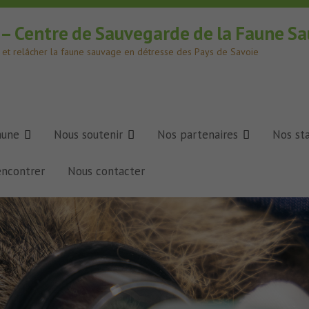
e – Centre de Sauvegarde de la Faune S
er et relâcher la faune sauvage en détresse des Pays de Savoie
aune
Nous soutenir
Nos partenaires
Nos sta
encontrer
Nous contacter