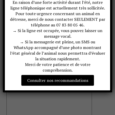
En raison d’une forte activité durant l’été, notre
Si aucune option ne vous correspond, vous pouvez
ligne téléphonique est actuellement très sollicitée.
préciser ci-dessous
Pour toute urgence concernant un animal en
détresse, merci de nous contacter SEULEMENT par
téléphone au 07 83 80 05 46.
Avez-vous déjà une expérience avec les animaux
→ Si la ligne est occupée, vous pouvez laisser un
sauvages ?
message vocal.
Oui
Non
→ Si la messagerie est pleine, un SMS ou
WhatsApp accompagné d’une photo montrant
l’état général de l’animal nous permettra d’évaluer
Votre message
la situation rapidement.
Merci de votre patience et de votre
compréhension.
Consulter nos recommandations