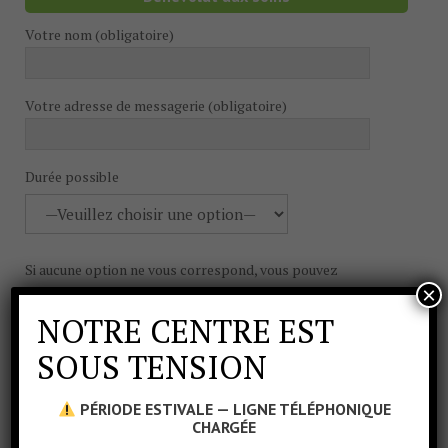
Votre nom (obligatoire)
Votre adresse de messagerie (obligatoire)
Durée possible
Si aucune option ne vous correspond, vous pouvez
×
préciser ci-dessous
NOTRE CENTRE EST
SOUS TENSION
Fréquence possible
PÉRIODE ESTIVALE — LIGNE TÉLÉPHONIQUE
CHARGÉE