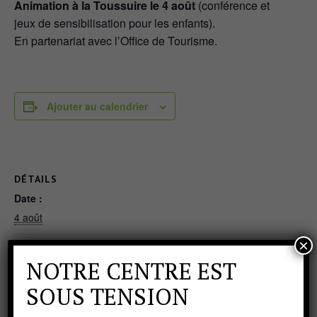
Animation à la Toussuire le 4 août
(conférence et
jeux de sensibilisation pour les enfants).
En partenariat avec l’Office de Tourisme.
Ajouter au calendrier
DÉTAILS
Date :
4 août
×
NOTRE CENTRE EST
SOUS TENSION