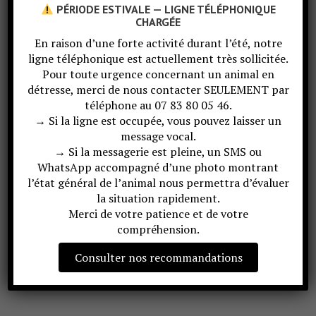
PÉRIODE ESTIVALE — LIGNE TÉLÉPHONIQUE
CHARGÉE
En raison d’une forte activité durant l’été, notre
ligne téléphonique est actuellement très sollicitée.
Pour toute urgence concernant un animal en
détresse, merci de nous contacter SEULEMENT par
téléphone au 07 83 80 05 46.
→ Si la ligne est occupée, vous pouvez laisser un
message vocal.
LIEU
→ Si la messagerie est pleine, un SMS ou
OT La Toussuire
WhatsApp accompagné d’une photo montrant
15 Place Olympique
l’état général de l’animal nous permettra d’évaluer
Fontcouverte-la-Toussuire
,
73300
+ Google Map
la situation rapidement.
Merci de votre patience et de votre
compréhension.
A la croisée du Vivant Combloux
Vide Grenier
Consulter nos recommandations