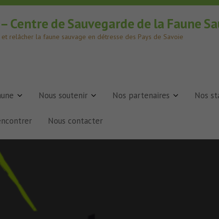
e – Centre de Sauvegarde de la Faune S
er et relâcher la faune sauvage en détresse des Pays de Savoie
aune
Nous soutenir
Nos partenaires
Nos st
encontrer
Nous contacter