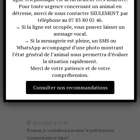
Pour toute urgence concernant un animal en
– La visite du centre et la rencontre avec l’animal parrainé
détresse, merci de nous contacter SEULEMENT par
directement au centre car cela peut nuire à la convalescence
téléphone au 07 83 80 05 46.
des animaux en engendrant du stress, voire de la mortalité.
→ Si la ligne est occupée, vous pouvez laisser un
Cette interdiction de visiter un centre de sauvegarde est
message vocal.
→ Si la messagerie est pleine, un SMS ou
prévue par un arrêté ministériel.
WhatsApp accompagné d’une photo montrant
l’état général de l’animal nous permettra d’évaluer
la situation rapidement.
Zoom sur une espèce en
Retour sur l’Assemblée
Merci de votre patience et de votre
soins
Générale
compréhension.
Consulter nos recommandations
6 commentaires sur “Appel à parrainages – Avril 2026”
20/12/2025 at 11:40
Bonjour, je souhaiterai parrainer le petit herisson
Comment.puis je faire?