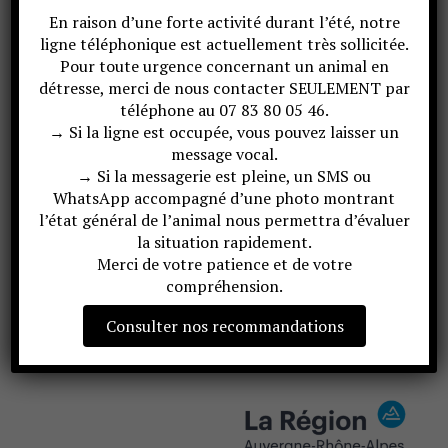
En raison d’une forte activité durant l’été, notre
ligne téléphonique est actuellement très sollicitée.
Pour toute urgence concernant un animal en
détresse, merci de nous contacter SEULEMENT par
LIEU
téléphone au 07 83 80 05 46.
Biocoop Grésy
→ Si la ligne est occupée, vous pouvez laisser un
6 r Boucher de la Rupelle
message vocal.
→ Si la messagerie est pleine, un SMS ou
Grésy sur Aix
,
73100
France
+ Google Map
WhatsApp accompagné d’une photo montrant
l’état général de l’animal nous permettra d’évaluer
la situation rapidement.
Opération caddie Au jardin des
Opération caddie
Merci de votre patience et de votre
plantes de Voglans
CARREFOUR
compréhension.
Consulter nos recommandations