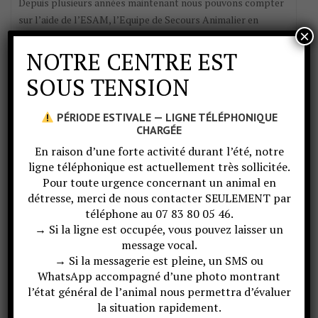
Depuis plusieurs années maintenant nous pouvons compter
sur l’aide de l’ESAM, l’Equipe de Secours Animalier en
×
Montagne. Cette association Iséroise intervient sur des cas
d’animaux sauvages, domestiques ou d’élevage, en…
NOTRE CENTRE EST
SOUS TENSION
Lire plus
PÉRIODE ESTIVALE — LIGNE TÉLÉPHONIQUE
CHARGÉE
En raison d’une forte activité durant l’été, notre
ligne téléphonique est actuellement très sollicitée.
Pour toute urgence concernant un animal en
détresse, merci de nous contacter SEULEMENT par
téléphone au 07 83 80 05 46.
→ Si la ligne est occupée, vous pouvez laisser un
message vocal.
→ Si la messagerie est pleine, un SMS ou
WhatsApp accompagné d’une photo montrant
l’état général de l’animal nous permettra d’évaluer
la situation rapidement.