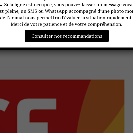
→ Si la ligne est occupée, vous pouvez laisser un message vocal
est pleine, un SMS ou WhatsApp accompagné d’une photo mon
ux
de l’animal nous permettra d’évaluer la situation rapidement.
Merci de votre patience et de votre compréhension.
iew de notre présidente Michèle Nicolas Saillant :
Consulter nos recommandations
ys-de-savoie-le-centre-de-secours-pour-la-faune-sauvage-veut-
ré, avec une interview…