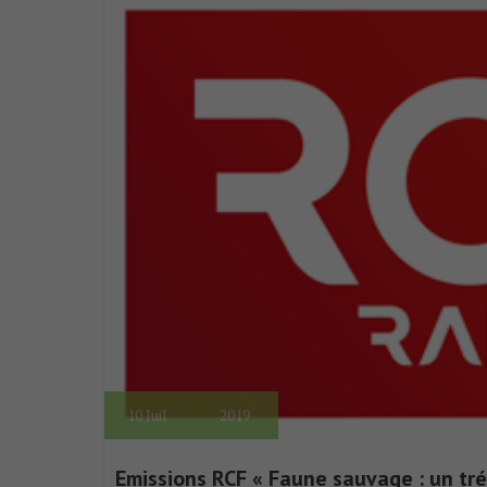
10
Juil
2019
Emissions RCF « Faune sauvage : un tré