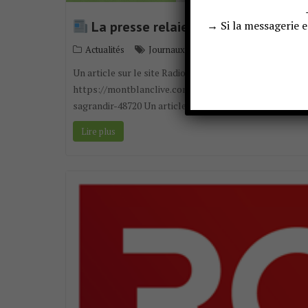
→ Si la messagerie 
La presse relaie le début des trava
,
Actualités
Journaux
Radio
Commenter
Un article sur le site Radio Mont Blanc avec une interv
https://montblanclive.com/radiomontblanc/article/pa
sagrandir-48720 Un article sur le site du Dauphiné Libé
Lire plus