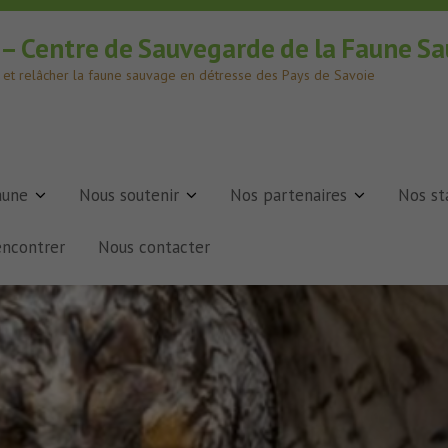
e – Centre de Sauvegarde de la Faune S
er et relâcher la faune sauvage en détresse des Pays de Savoie
aune
Nous soutenir
Nos partenaires
Nos st
encontrer
Nous contacter