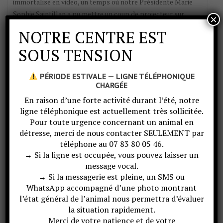
immortalisé en vidéo, un temps où notre Présidente Marie
Sophie Saintillan a pu mettre un coup de projecteur sur
×
l’activité du centre,…
NOTRE CENTRE EST
Lire plus
SOUS TENSION
PÉRIODE ESTIVALE — LIGNE TÉLÉPHONIQUE
CHARGÉE
En raison d’une forte activité durant l’été, notre
ligne téléphonique est actuellement très sollicitée.
Pour toute urgence concernant un animal en
détresse, merci de nous contacter SEULEMENT par
téléphone au 07 83 80 05 46.
→ Si la ligne est occupée, vous pouvez laisser un
message vocal.
→ Si la messagerie est pleine, un SMS ou
WhatsApp accompagné d’une photo montrant
l’état général de l’animal nous permettra d’évaluer
la situation rapidement.
Merci de votre patience et de votre